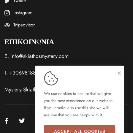
Twitter
Instagram
Tripadvisor
ΕΠΙΚΟΙΝΩΝΙΑ
E.
info@skiathosmystery.com
T.
+306981885581
Mystery Skiathos Hotels Skiathos Town, Skiathos
We use cookies to ensure that we give
you the best experience on our website.
If you continue to use this site we will
assume that you are happy with it.
ACCEPT ALL COOKIES