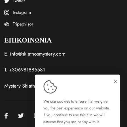
Twitter
Instagram
Tripadvisor
ΕΠΙΚΟΙΝΩΝΙΑ
E.
info@skiathosmystery.com
T.
+306981885581
Mystery Skiathos Hotels Skiathos Town, Skiathos
We use cookies to ensure that we give
you the best experience on our website.
If you continue to use this site we will
assume that you are happy with it.