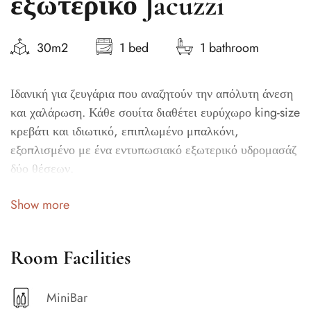
εξωτερικό Jacuzzi
30m2
1 bed
1 bathroom
Ιδανική για ζευγάρια που αναζητούν την απόλυτη άνεση
και χαλάρωση. Κάθε σουίτα διαθέτει ευρύχωρο king-size
κρεβάτι και ιδιωτικό, επιπλωμένο μπαλκόνι,
εξοπλισμένο με ένα εντυπωσιακό εξωτερικό υδρομασάζ
δύο θέσεων.
Γιατί να μην απολαύσετε την απόλυτη ηρεμία βγαίνοντας
Show more
στο μπαλκόνι σας οποιαδήποτε στιγμή της διαμονής σας;
Αφεθείτε στη γαλήνια θέα της λαμπερής πισίνας και του
γραφικού χωριού στο βάθος, ενώ απολαμβάνετε τις
Room Facilities
χαλαρωτικές φυσαλίδες του υδρομασάζ σας — μια
πραγματική απόδραση ευεξίας. Μετά από μια
MiniBar
απολαυστική στιγμή χαλάρωσης, επιστρέψτε στη σουίτα