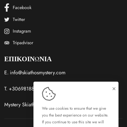
Facebook
Twitter
Instagram
Tripadvisor
ΕΠΙΚΟΙΝΩΝΙΑ
E.
info@skiathosmystery.com
T.
+306981885581
Mystery Skiathos Hotels Skiathos Town, Skiathos
We use cookies to ensure that we give
you the best experience on our website.
If you continue to use this site we will